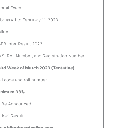
nual Exam
bruary 1 to February 11, 2023
line
EB Inter Result 2023
S, Roll Number, and Registration Number
ird Week of March 2023 (Tentative)
ll code and roll number
inimum 33%
 Be Announced
rkari Result
w.biharboardonline.com