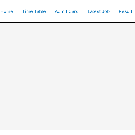
Home
Time Table
Admit Card
Latest Job
Result