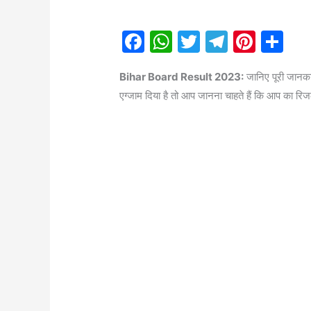
F
W
T
T
Pi
S
a
h
w
el
nt
h
Bihar Board Result 2023:
जानिए पूरी जानक
c
at
itt
e
er
ar
एग्जाम दिया है तो आप जानना चाहते हैं कि आप का रिज
e
s
er
gr
e
e
b
A
a
st
o
p
m
o
p
k