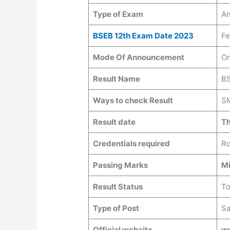
Type of Exam
An
BSEB 12th Exam Date 2023
Fe
Mode Of Announcement
On
Result Name
BS
Ways to check Result
SM
Result date
Th
Credentials required
Ro
Passing Marks
M
Result Status
To
Type of Post
Sa
Official website
ww