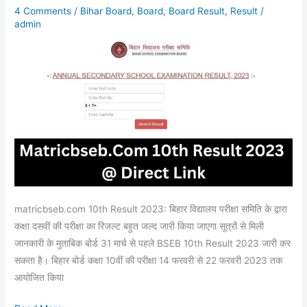
4 Comments
/
Bihar Board
,
Board
,
Board Result
,
Result
/
जारी
admin
कर
सकता
बिहार
बोर्ड
10वीं
का
रिजल्ट,
Direct
Link
यहां
जाने
matricbseb.com 10th Result 2023: बिहार विद्यालय परीक्षा समिति के द्वारा
लेटेस्ट
कक्षा दसवीं की परीक्षा का रिजल्ट बहुत जल्द जारी किया जाएगा सूत्रों से मिली
अपडेट
जानकारी के मुताबिक बोर्ड 31 मार्च से पहले BSEB 10th Result 2023 जारी कर
सकता है। बिहार बोर्ड कक्षा 10वीं की परीक्षा 14 फरवरी से 22 फरवरी 2023 तक
आयोजित किया