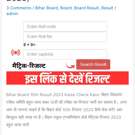
बिहार
3 Comments
/
Bihar Board
,
Board
,
Board Result
,
Result
/
बोर्ड
admin
10वीं
रिजल्ट
2023
चेक,
Marksheet
Download
Direct
Link
इस
लिंक
से
Bihar Board 10th Result 2023 Kaise Check Kare: बिहार विद्यालय
देखें
परीक्षा समिति बहुत जल्द कक्षा 10वीं की परीक्षा का रिजल्ट जारी कर सकता है। अगर
रिजल्ट
आप भी जानना चाहते हैं कि बिहार बोर्ड 10th रिजल्ट 2023 कैसे चेक करें? आप
(Monday,
बिल्कुल सही जगह पर हैं। बिहार स्कूल एग्जामिनेशन बोर्ड मैट्रिक रिजल्ट 2023
3
बहुत जल्द जारी
April