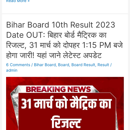
Read More »
Bihar Board 10th Result 2023
Bihar
Board
Date OUT: बिहार बोर्ड मैट्रिक का
10th
रिजल्ट, 31 मार्च को दोपहर 1:15 PM बजे
Result
2023
होगा जारी! यहां जाने लेटेस्ट अपडेट
Date
6 Comments
/
Bihar Board
,
Board
,
Board Result
,
Result
/
OUT:
admin
बिहार
बोर्ड
मैट्रिक
का
रिजल्ट,
31
मार्च
को