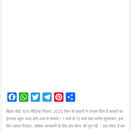
F
W
T
T
Pi
S
a
h
w
el
nt
h
बिहार बोर्ड 10th मैट्रिक रिज़ल्ट 2023 जिन भी छात्रों ने एग्जाम दिया है छात्रों का
c
at
itt
e
er
ar
इंतजार बहुत जल्द होने वाला है समाप्त। 1 मार्च से 12 मार्च तक चलेगा मूल्यांकन, इस
e
s
er
gr
e
e
दिन आएगा रिज़ल्ट, अधिक जानकारी के लिए इस पोस्ट को पूरा पढ़ें । इस पोस्ट में हम