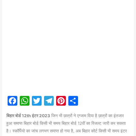
F
W
T
T
Pi
S
a
h
w
el
nt
h
बिहार बोर्ड 12th इंटर 2023
जिन भी छात्रों ने एग्जाम दिया है छात्रों का इंतजार
c
at
itt
e
er
ar
हुआ समाप्त बिहार बोर्ड किसी भी समय बिहार बोर्ड 12वीं का रिजल्ट जारी कर सकता
e
s
er
gr
e
e
है। स्कॉर्पियो का जांच लगभग समाप्त हो गया है, अब बिहार कोर्ट किसी भी समय इंटर