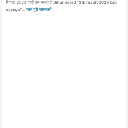
b
A
a
st
रिजल्ट 2023 जारी कर सकता है
Bihar board 12th result 2023 kab
o
p
m
aayega
?…
जाने पूरी जानकारी
o
p
k