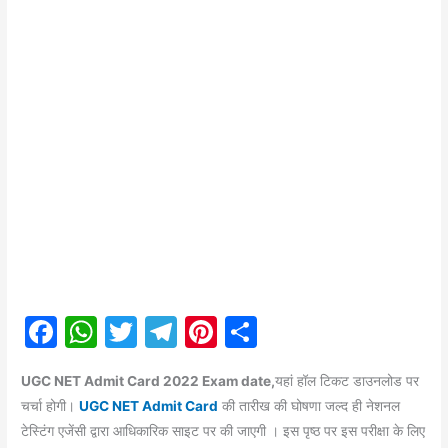
F
W
T
T
Pi
S
a
h
w
el
nt
h
UGC NET Admit Card 2022 Exam date,
यहां हॉल टिकट डाउनलोड पर
c
at
itt
e
er
ar
चर्चा होगी।
UGC NET Admit Card
की तारीख की घोषणा जल्द ही नेशनल
e
s
er
gr
e
e
टेस्टिंग एजेंसी द्वारा आधिकारिक साइट पर की जाएगी । इस पृष्ठ पर इस परीक्षा के लिए