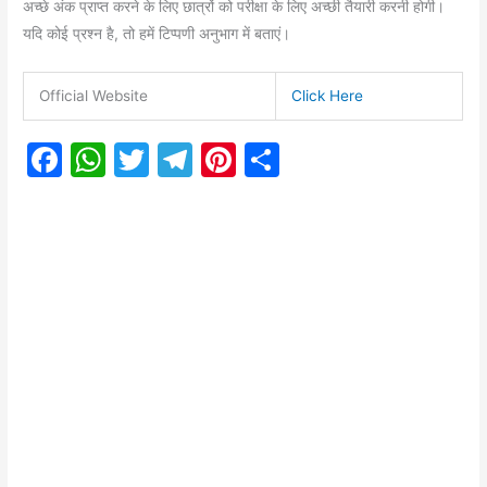
अच्छे अंक प्राप्त करने के लिए छात्रों को परीक्षा के लिए अच्छी तैयारी करनी होगी।
यदि कोई प्रश्न है, तो हमें टिप्पणी अनुभाग में बताएं।
Official Website
Click Here
F
W
T
T
Pi
S
a
h
w
el
nt
h
c
at
itt
e
er
ar
e
s
er
gr
e
e
b
A
a
st
o
p
m
o
p
k