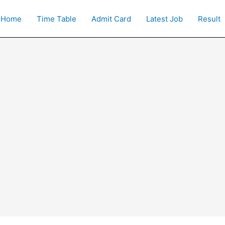
Home
Time Table
Admit Card
Latest Job
Result