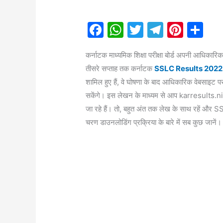
F
W
T
T
Pi
S
a
h
w
el
nt
h
कर्नाटक माध्यमिक शिक्षा परीक्षा बोर्ड अपनी आधिकार
c
at
itt
e
er
ar
तीसरे सप्ताह तक कर्नाटक
SSLC Results 2022
e
s
er
gr
e
e
शामिल हुए हैं, वे घोषणा के बाद आधिकारिक वेबसाइ
b
A
a
st
सकेंगे। इस लेखन के माध्यम से आप karresults.nic.i
o
p
m
जा रहे हैं। तो, बहुत अंत तक लेख के साथ रहे
o
p
चरण डाउनलोडिंग प्रक्रिया के बारे में सब कुछ जानें।
k