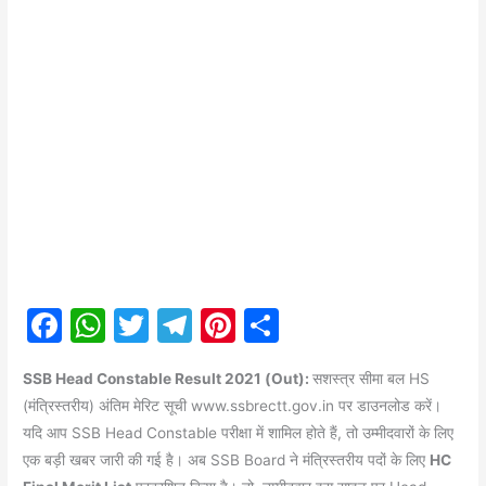
F
W
T
T
Pi
S
a
h
w
el
nt
h
SSB Head Constable Result 2021 (Out):
सशस्त्र सीमा बल HS
c
at
itt
e
er
ar
(मंत्रिस्तरीय) अंतिम मेरिट सूची www.ssbrectt.gov.in पर डाउनलोड करें।
e
s
er
gr
e
e
यदि आप SSB Head Constable परीक्षा में शामिल होते हैं, तो उम्मीदवारों के लिए
b
A
a
st
एक बड़ी खबर जारी की गई है। अब SSB Board ने मंत्रिस्तरीय पदों के लिए
HC