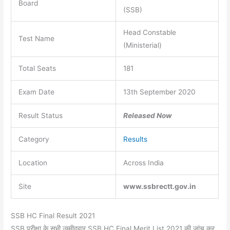
Board
(SSB)
Head Constable
Test Name
(Ministerial)
Total Seats
181
Exam Date
13th September 2020
Result Status
Released Now
Category
Results
Location
Across India
Site
www.ssbrectt.gov.in
SSB HC Final Result 2021
SSB परीक्षा के सभी उम्मीदवार SSB HC Final Merit List 2021 की जांच कर