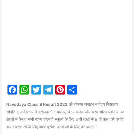
F
W
T
T
Pi
S
a
h
w
el
nt
h
Navodaya Class 9 Result 2022
की घोषणा जवाहर नवोदय विद्यालय
c
at
itt
e
er
ar
समिति द्वारा देश भर में ग्रीष्मकालीन बाउंड, विंटर बाउंड और चरम शीतकालीन बाउंड
e
s
er
gr
e
e
क्षेत्रों में स्थित सभी राज्य जेएनवी स्कूलों के लिए 8 वीं कक्षा से 9 वीं कक्षा की प्रवेश
b
A
a
st
चयन परीक्षाओं के लिए पार्श्व प्रवेश परीक्षाओं के लिए की जाएगी।