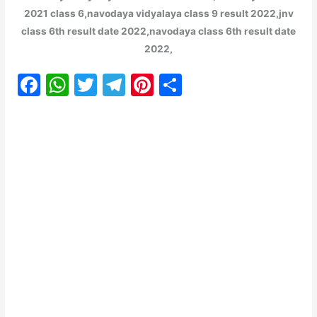
2021 class 6,navodaya vidyalaya class 9 result 2022,jnv
class 6th result date 2022,navodaya class 6th result date
2022,
F
W
T
T
Pi
S
a
h
w
el
nt
h
c
at
itt
e
er
ar
e
s
er
gr
e
e
b
A
a
st
o
p
m
o
p
k