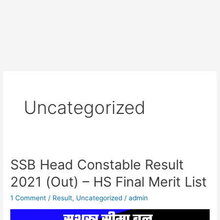
Uncategorized
SSB Head Constable Result
SSB
Head
2021 (Out) – HS Final Merit List
Constable
1 Comment
/
Result
,
Uncategorized
/
admin
Result
2021