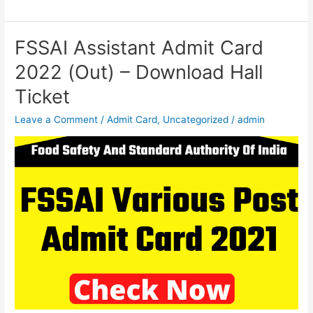
FSSAI Assistant Admit Card
FSSAI
Assistant
2022 (Out) – Download Hall
Admit
Ticket
Card
2022
Leave a Comment
/
Admit Card
,
Uncategorized
/
admin
(Out)
–
Download
Hall
Ticket