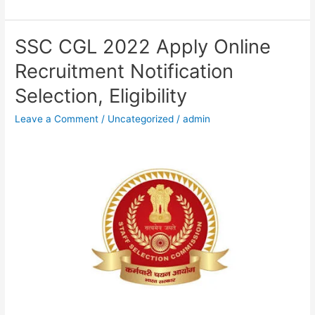
SSC CGL 2022 Apply Online
SSC
CGL
Recruitment Notification
2022
Selection, Eligibility
Apply
Online
Leave a Comment
/
Uncategorized
/
admin
Recruitment
Notification
Selection,
Eligibility