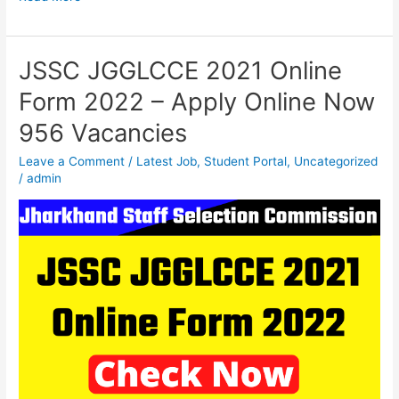
JSSC JGGLCCE 2021 Online
JSSC
JGGLCCE
Form 2022 – Apply Online Now
2021
956 Vacancies
Online
Form
Leave a Comment
/
Latest Job
,
Student Portal
,
Uncategorized
2022
/
admin
–
Apply
Online
Now
956
Vacancies