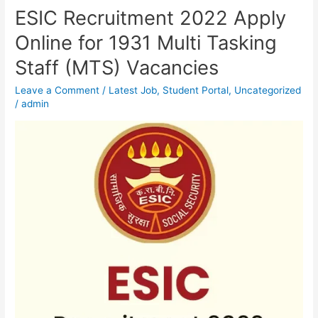
ESIC Recruitment 2022 Apply
ESIC
Recruitment
Online for 1931 Multi Tasking
2022
Staff (MTS) Vacancies
Apply
Online
Leave a Comment
/
Latest Job
,
Student Portal
,
Uncategorized
for
/
admin
1931
Multi
Tasking
Staff
(MTS)
Vacancies