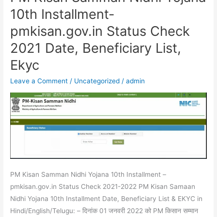
Kisan
10th Installment-
Samman
pmkisan.gov.in Status Check
Nidhi
Yojana
2021 Date, Beneficiary List,
10th
Ekyc
Installment-
pmkisan.gov.in
Leave a Comment
/
Uncategorized
/
admin
Status
Check
2021
Date,
Beneficiary
List,
Ekyc
PM Kisan Samman Nidhi Yojana 10th Installment –
pmkisan.gov.in Status Check 2021-2022 PM Kisan Samaan
Nidhi Yojana 10th Installment Date, Beneficiary List & EKYC in
Hindi/English/Telugu: – दिनांक 01 जनवरी 2022 को PM किसान सम्मान