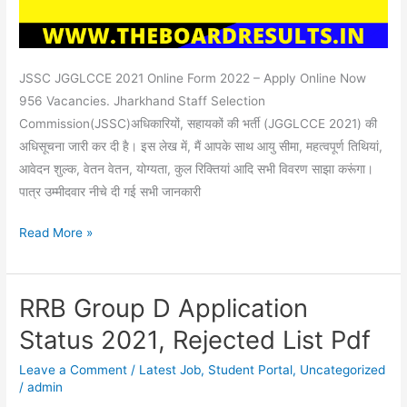
JSSC JGGLCCE 2021 Online Form 2022 – Apply Online Now
956 Vacancies. Jharkhand Staff Selection
Commission(JSSC)अधिकारियों, सहायकों की भर्ती (JGGLCCE 2021) की
अधिसूचना जारी कर दी है। इस लेख में, मैं आपके साथ आयु सीमा, महत्वपूर्ण तिथियां,
आवेदन शुल्क, वेतन वेतन, योग्यता, कुल रिक्तियां आदि सभी विवरण साझा करूंगा।
पात्र उम्मीदवार नीचे दी गई सभी जानकारी
Read More »
RRB Group D Application
RRB
Group
Status 2021, Rejected List Pdf
D
Leave a Comment
/
Latest Job
,
Student Portal
,
Uncategorized
Application
/
admin
Status