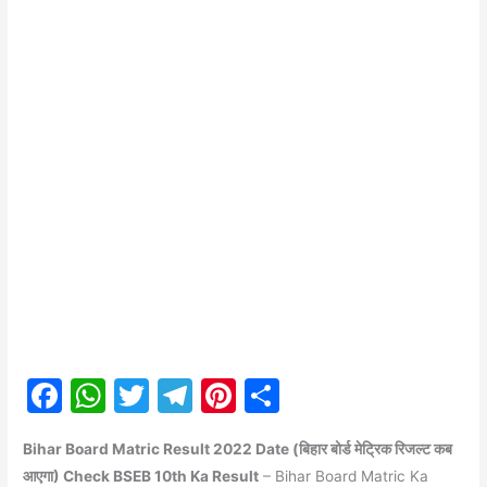
F
W
T
T
Pi
S
a
h
w
el
nt
h
Bihar Board Matric Result 2022 Date (बिहार बोर्ड मेट्रिक रिजल्ट कब
c
at
itt
e
er
ar
आएगा) Check BSEB 10th Ka Result
– Bihar Board Matric Ka