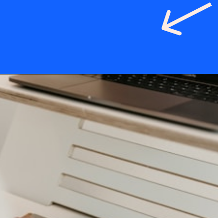
Opening
https://boardresults.page.link/yNiy