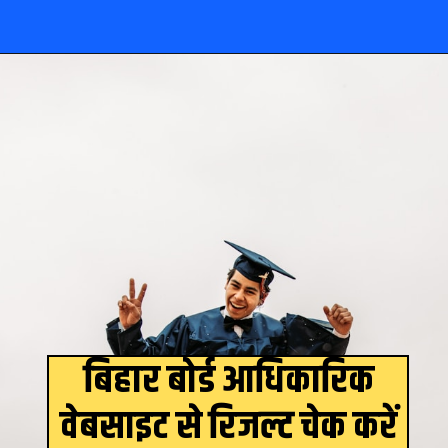
Opening
https://www.theboardresults.in/bihar-board-10th-result-2023-kaise-check-kare/
बिहार बोर्ड आधिकारिक
वेबसाइट से रिजल्ट चेक करें