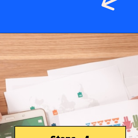
Opening
https://www.theboardresults.in/bihar-board-10th-result-2023-kaise-check-kare/