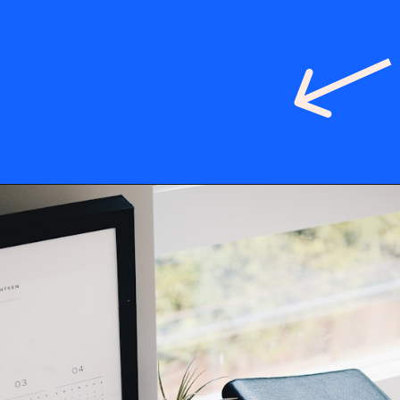
Opening
https://www.theboardresults.in/bihar-board-10th-result-2023-kaise-check-kare/