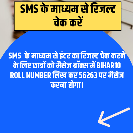
SMS के
माध्यम
से रिजल्ट
चेक करें
SMS के माध्यम से इंटर का रिजल्ट चेक करने
के लिए छात्रों को मैसेज बॉक्स में BIHAR10
ROLL NUMBER लिख कर 56263 पर मैसेज
करना होगा।