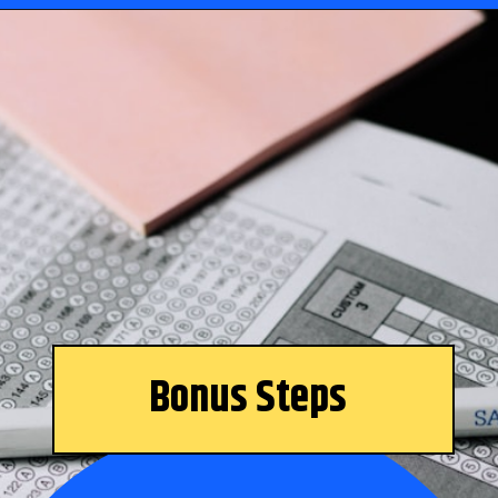
Opening
https://www.theboardresults.in/bihar-board-10th-result-2023-kaise-check-kare/
Bonus Steps