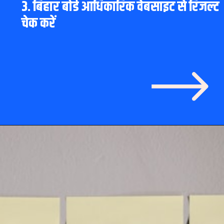
3. बिहार बोर्ड आधिकारिक वेबसाइट से रिजल्ट
चेक करें
Opening
https://www.theboardresults.in/bihar-board-10th-result-2023-kaise-check-kare/