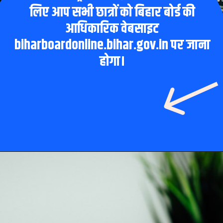
लिए आप सभी छात्रों को बिहार बोर्ड की
आधिकारिक वेबसाइट
biharboardonline.bihar.gov.in पर जाना
होगा।
Opening
https://www.theboardresults.in/bihar-board-10th-result-2023-kaise-check-kare/