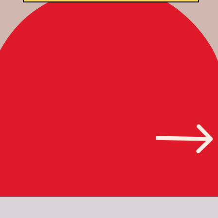
Opening
https://www.theboardresults.in/bihar-board-12th-result-2023-biharboardonline-com/#