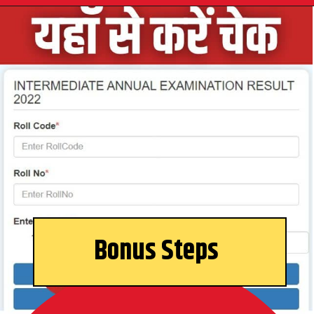
Opening
https://www.theboardresults.in/bihar-board-12th-result-2023-biharboardonline-com/#
Bonus Steps