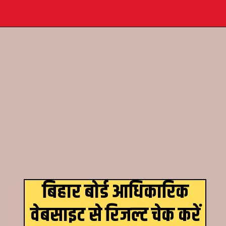
Opening
https://www.theboardresults.in/bihar-board-12th-result-2023-biharboardonline-com/#
बिहार बोर्ड आधिकारिक
वेबसाइट से रिजल्ट चेक करें