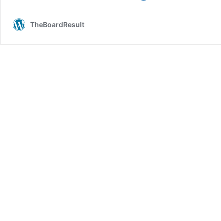
10th
Result
TheBoardResult
2023
Date
&
Time:
जारी
होने
वाला
मैट्रिक
रिजल्ट,
इस
दिन
1:15
बजे
आएगा
रिजल्ट